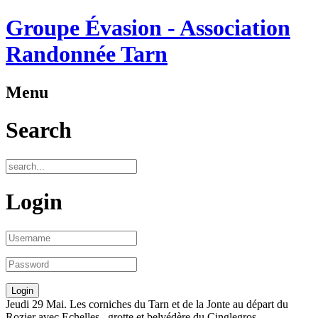
Groupe Évasion - Association
Randonnée Tarn
Menu
Search
Login
Jeudi 29 Mai. Les corniches du Tarn et de la Jonte au départ du
Rozier avec Echelles , grotte et belvédère du Cinglegros.