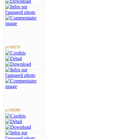
p1100278
p1100280