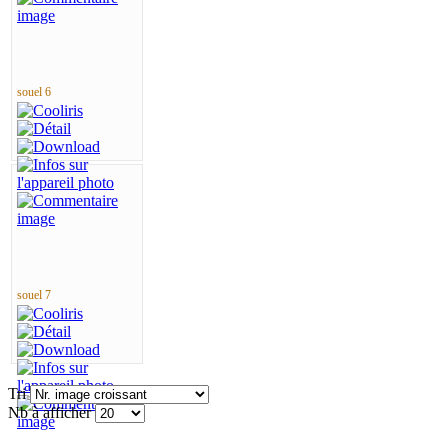
souel 6
souel 7
Tri
Nb à afficher