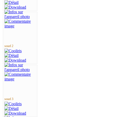
souel 2
souel 3