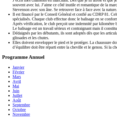
J’écris mes chansons en marchant. Dès que je m’arrête et que
souvent avec lui. J’aime ce côté inutile et romantique de la ma
Stevenson avec son âne. Se retrouver face à face avec la nature. J
Il est financé par le Conseil Général et confié au CDRP 81. Celui
spécialisés. Chaque club effectue donc le balisage en se confor
Après vérification, le club perçoit une indemnité par kilomètre b
Le balisage est un travail sérieux et contraignant mais il consti
Dédaignés par les débutants, ils sont adoptés dès que les articul
glissades et les chutes.
Elles doivent envelopper le pied et le protéger. La chaussure doit
d’équilibre doit être réparti entre la cheville et le genou. Si la c
Programme
Annuel
Janvier
Février
Mars
Avril
Mai
Juin
Juillet
Août
Septembre
Octobre
Novembre