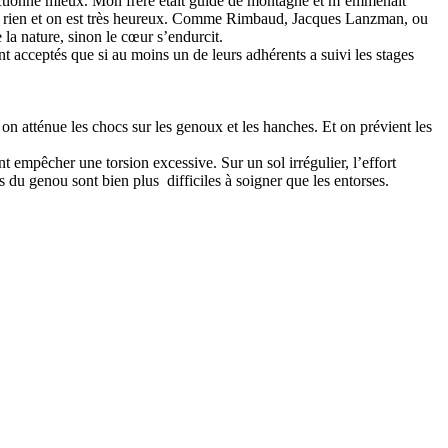
ctionne mieux. Mon frère était guide de montagne et m’emmenait
ert à rien et on est très heureux. Comme Rimbaud, Jacques Lanzman, ou
 la nature, sinon le cœur s’endurcit.
nt acceptés que si au moins un de leurs adhérents a suivi les stages
 on atténue les chocs sur les genoux et les hanches. Et on prévient les
nt empêcher une torsion excessive. Sur un sol irrégulier, l’effort
gies du genou sont bien plus difficiles à soigner que les entorses.