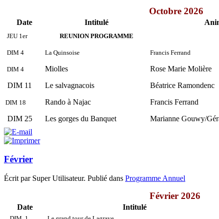
Octobre 2026
Date
Intitulé
Ani
JEU 1er
REUNION PROGRAMME
DIM 4
La Quinsoise
Francis Ferrand
Miolles
Rose Marie Molière
DIM 4
DIM 11
Le salvagnacois
Béatrice Ramondenc
Rando à Najac
Francis Ferrand
DIM 18
DIM 25
Les gorges du Banquet
Marianne Gouwy/Gérar
Février
Écrit par Super Utilisateur. Publié dans
Programme Annuel
Février 2026
Date
Intitulé
DIM 1
Le grand tour de Lagrave