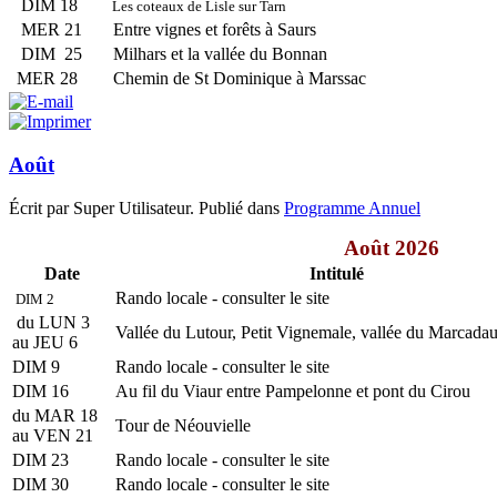
DIM 18
Les coteaux de Lisle sur Tarn
MER 21
Entre vignes et forêts à Saurs
DIM 25
Milhars et la vallée du Bonnan
MER 28
Chemin de St Dominique à Marssac
Août
Écrit par Super Utilisateur. Publié dans
Programme Annuel
Août 2026
Date
Intitulé
Rando locale - consulter le site
DIM 2
du LUN 3
Vallée du Lutour, Petit Vignemale, vallée du Marcada
au JEU 6
DIM 9
Rando locale - consulter le site
DIM 16
Au fil du Viaur entre Pampelonne et pont du Cirou
du MAR 18
Tour de Néouvielle
au VEN 21
DIM 23
Rando locale - consulter le site
DIM 30
Rando locale - consulter le site