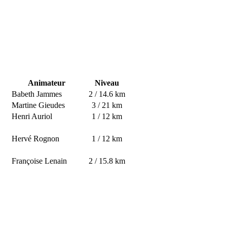
Animateur
Niveau
Babeth Jammes
2 / 14.6 km
Martine Gieudes
3 / 21 km
Henri Auriol
1 / 12 km
Hervé Rognon
1 / 12 km
Françoise Lenain
2 / 15.8 km