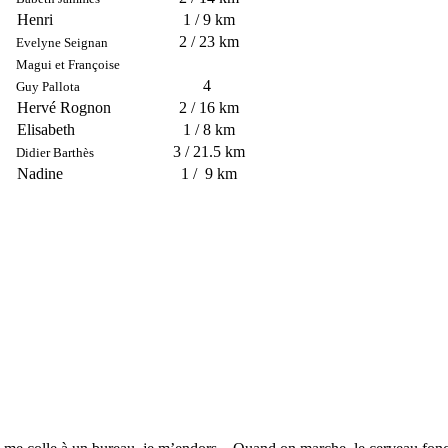
Henri
1 / 9 km
2 / 23 km
Evelyne Seignan
Magui et Françoise
4
Guy Pallota
Hervé Rognon
2 / 16 km
Elisabeth
1 / 8 km
3 / 21.5 km
Didier Barthès
Nadine
1 / 9 km