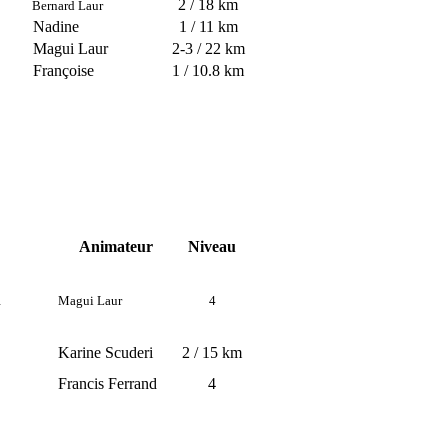
2 / 18 km
Bernard Laur
Nadine
1 / 11 km
Magui Laur
2-3 / 22 km
Françoise
1 / 10.8 km
Animateur
Niveau
u
Magui Laur
4
Karine Scuderi
2 / 15 km
Francis Ferrand
4