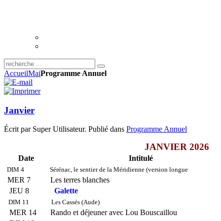
Accueil
Mai
Programme Annuel
Janvier
Écrit par Super Utilisateur. Publié dans
Programme Annuel
JANVIER 2026
Date
Intitulé
DIM 4
Sérénac, le sentier de la Méridienne (version longue
MER 7
Les terres blanches
JEU 8
Galette
DIM 11
Les Cassés (Aude)
MER 14
Rando et déjeuner avec Lou Bouscaillou