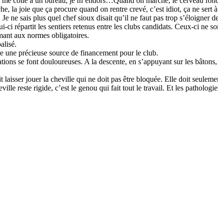
 je me colle à un bureau, je m’endors…Quand on marche, le cerveau fon
rche, la joie que ça procure quand on rentre crevé, c’est idiot, ça ne s
e ne sais plus quel chef sioux disait qu’il ne faut pas trop s’éloigner de
-ci répartit les sentiers retenus entre les clubs candidats. Ceux-ci ne so
mant aux normes obligatoires.
alisé.
tue une précieuse source de financement pour le club.
ations se font douloureuses. A la descente, en s’appuyant sur les bâtons,
 laisser jouer la cheville qui ne doit pas être bloquée. Elle doit seuleme
heville reste rigide, c’est le genou qui fait tout le travail. Et les patholo