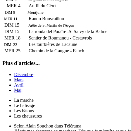
MER 4
Au fil du Céret
DIM 8
Montjoire
Rando Bouscaillou
MER 11
DIM 15
Arête de St Martin de l'Arçon
DIM 15
La ronda del Paraïre -St Salvy de la Balme
MER 18
Sentier de Roumanou - Cestayrols
Les tourbières de Lacaune
DIM 22
MER 25
Chemin de la Gaugne - Fauch
Plus d'articles...
Décembre
Mars
Avril
Mai
La marche
Le balisage
Les bâtons
Les chaussures
S
elon Alain Souchon dans Télérama